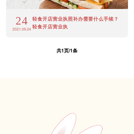
24
轻食开店营业执照补办需要什么手续？
轻食开店营业执
2021.09.24
共1页/1条