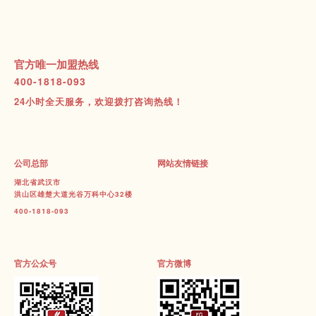
官方唯一加盟热线
400-1818-093
24小时全天服务，欢迎拨打咨询热线！
公司总部
网站友情链接
湖北省武汉市
洪山区雄楚大道光谷万科中心32楼
400-1818-093
官方公众号
官方微博