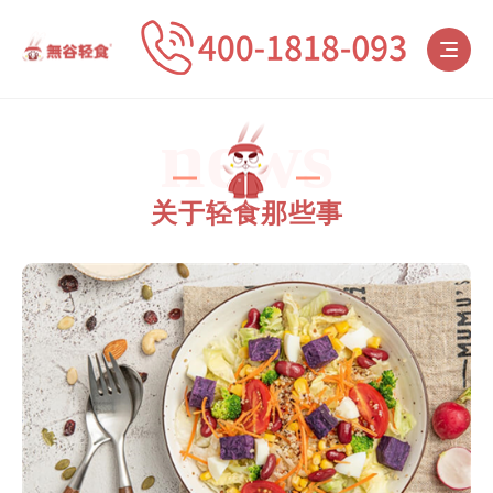
news
关于轻食那些事