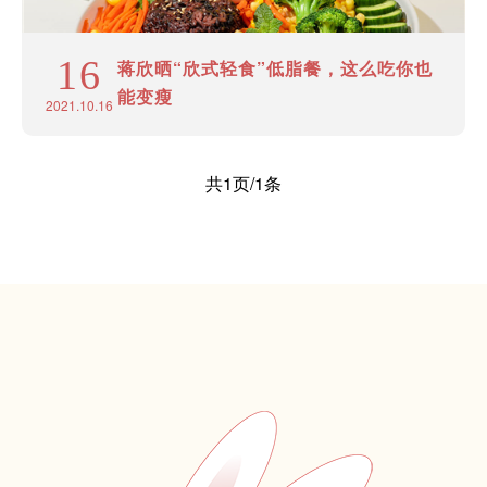
16
蒋欣晒“欣式轻食”低脂餐，这么吃你也
能变瘦
2021.10.16
共1页/1条