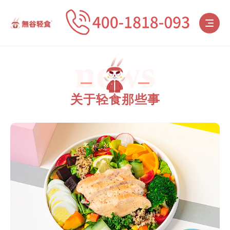
news
关于轻食那些事