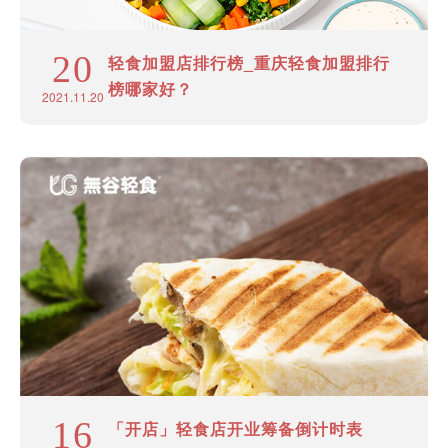
20
轻食加盟店排行榜_重庆轻食加盟排行
榜哪家好？
2021.11.20
16
「开店」轻食店开业筹备倒计时表