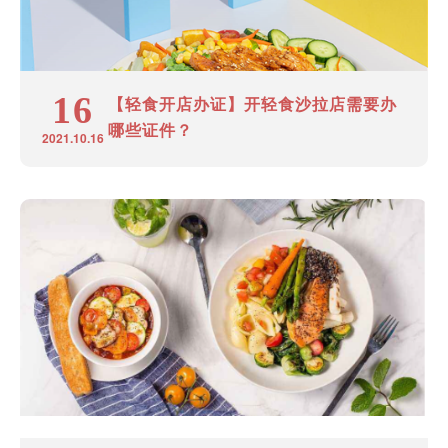
16
【轻食开店办证】开轻食沙拉店需要办
哪些证件？
2021.10.16