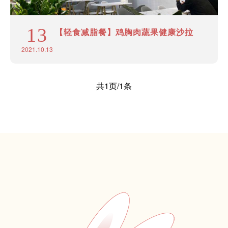
13
【轻食减脂餐】鸡胸肉蔬果健康沙拉
2021.10.13
共1页/1条