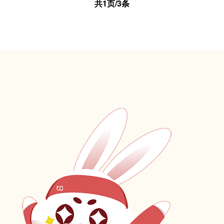
共1页/3条