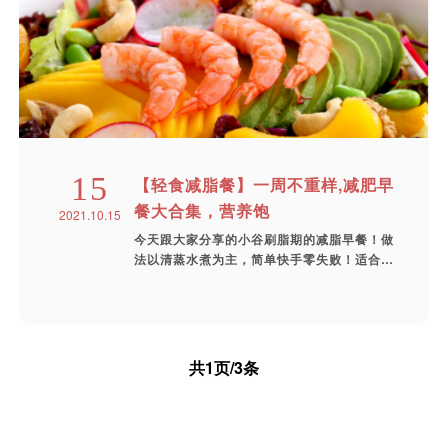
15
【轻食减脂餐】一周不重样,减肥早
餐大合集，营养饱
2021.10.15
今天跟大家分享的小谷刷脂期的减脂早餐！做
法以清蒸水煮为主，简单快手零失败！适合学
生...
共1页/3条