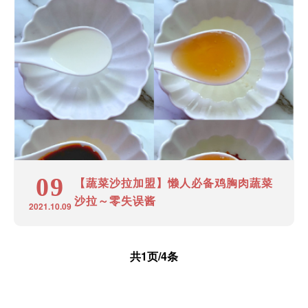
09
【蔬菜沙拉加盟】懒人必备鸡胸肉蔬菜
沙拉～零失误酱
2021.10.09
共1页/4条