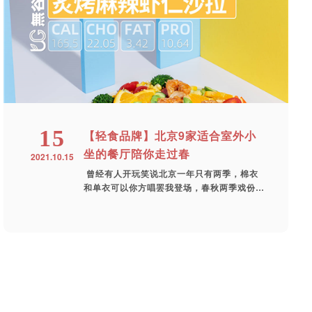
15
【轻食品牌】北京9家适合室外小
坐的餐厅陪你走过春
2021.10.15
曾经有人开玩笑说北京一年只有两季，棉衣
和单衣可以你方唱罢我登场，春秋两季戏份少
得...