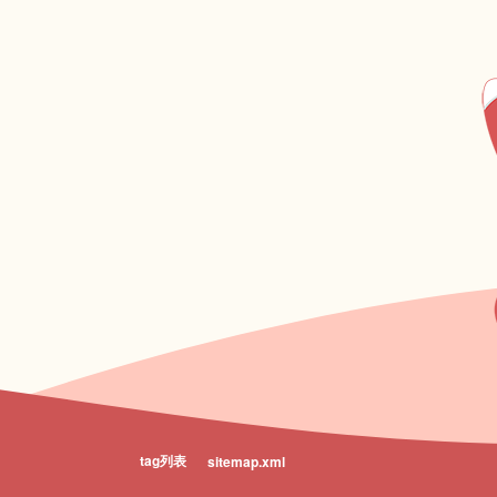
tag列表
sitemap.xml