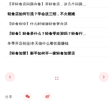
【开轻食店问题合集】开轻食店，这几个问题你有到答案吗？
轻食店如何引流？学会这三招，不火都难
【轻食创业】什么时候做轻食更合适
【轻食】轻食是什么？轻食受欢迎吗？轻食行业发展怎么样？
冬季开店创业|冬天做什么餐饮最赚钱
【轻食加盟】新手如何开一家轻食加盟店
上一篇：
下一篇：
轻食加盟怎么样?现在还适合做轻食吗？
开家轻食加盟店，需要注意哪些问题？
分享