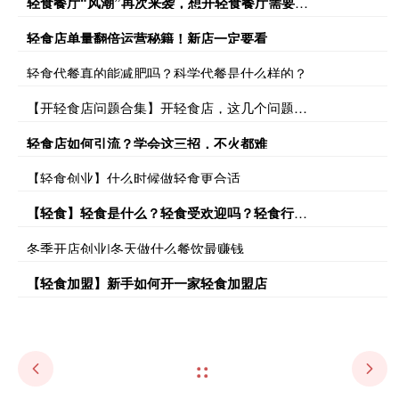
轻食餐厅“风潮”再次来袭，想开轻食餐厅需要注意什么
轻食店单量翻倍运营秘籍！新店一定要看
轻食代餐真的能减肥吗？科学代餐是什么样的？
【开轻食店问题合集】开轻食店，这几个问题你有到答案吗？
轻食店如何引流？学会这三招，不火都难
【轻食创业】什么时候做轻食更合适
【轻食】轻食是什么？轻食受欢迎吗？轻食行业发展怎么样？
冬季开店创业|冬天做什么餐饮最赚钱
【轻食加盟】新手如何开一家轻食加盟店
上一篇：
下一篇：
【轻食加盟项目】如何找到开店加盟好项目？
【轻食品牌排行】新一代茶饮+轻食品牌，融资