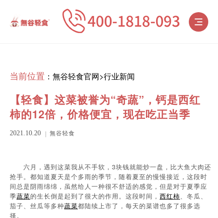
当前位置
：
無谷轻食官网
>
行业新闻
【轻食】这菜被誉为“奇蔬”，钙是西红
柿的12倍，价格便宜，现在吃正当季
無谷轻食
2021.10.20
六月，遇到这菜我从不手软，3块钱就能炒一盘，比大鱼大肉还
抢手。都知道夏天是个多雨的季节，随着夏至的慢慢接近，这段时
间总是阴雨绵绵，虽然给人一种很不舒适的感觉，但是对于夏季应
季
蔬菜
的生长倒是起到了很大的作用。这段时间，
西红柿
、冬瓜、
茄子、丝瓜等多种
蔬菜
都陆续上市了，每天的菜谱也多了很多选
择。