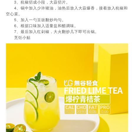
3、杭椒切成小段，大蒜切片。
4、锅中加入少许猪油，油热后放入大蒜爆香，接着放入杭椒和
空心菜。
5、加入一勺豆豉翻炒均匀。
6、根据口味加入适量盐和醋调味。
7、最后加入红剁椒，大火翻炒几下即可出锅。
烹饪小贴