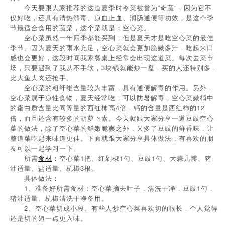
今天要跟大家推荐的这道夏季时令菜被誉为“奇蔬”，因为它不
仅好吃，还具有清热解毒、凉血止血、润肠通便等功效，是这个季
节最适合食用的蔬菜，这个菜就是：空心菜。
空心菜虽然一年四季都能买到，但是夏天才是吃空心菜的最佳
季节。因为夏天的雨水充足，空心菜就会更加脆嫩多汁，吃起来口
感也会更好，这段时间我家餐桌上经常会出现这道菜。每次去菜市
场，只要遇到了我从不手软，3块钱就能炒一盘，买的人还特别多，
比大鱼大肉还抢手。
空心菜的粗纤维含量较为丰富，具有通便解毒的作用。另外，
空心菜属于凉性食物，夏天经常吃，可以防暑解毒，空心菜嫩梢中
的蛋白质含量比同等量的西红柿高4倍，钙的含量是西红柿的12
倍，而且还含有较多的胡萝卜素。今天就跟大家分享一道豆豉空心
菜的做法，除了空心菜的鲜嫩脆爽之外，又多了豆豉的鲜香味，让
整道菜吃起来味道更佳。下面就跟大家分享具体做法，有喜欢的朋
友可以一起学习一下。
所需
食材
：空心菜1把、红剁椒1勺、豆豉1勺、大蒜几瓣、猪
油适量、盐适量、杭椒3根。
具体做法：
1、准备好所需食材：空心菜摘去叶子，清洗干净，豆豉1勺，
猪油适量、杭椒清洗干净备用。
2、空心菜切成小段。有些人炒空心菜喜欢切的很长，个人觉得
还是切的短一点更入味。