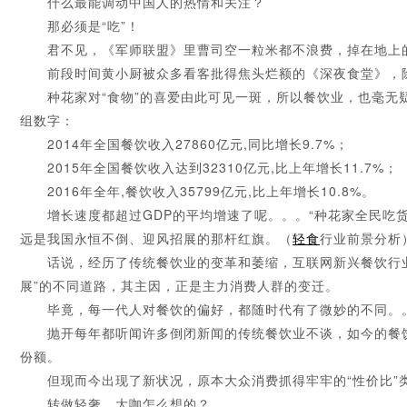
什么最能调动中国人的热情和关注？
那必须是“吃”！
君不见，《军师联盟》里曹司空一粒米都不浪费，掉在地上的
前段时间黄小厨被众多看客批得焦头烂额的《深夜食堂》，除了
种花家对“食物”的喜爱由此可见一斑，所以餐饮业，也毫无疑
组数字：
2014年全国餐饮收入27860亿元,同比增长9.7%；
2015年全国餐饮收入达到32310亿元,比上年增长11.7%；
2016年全年,餐饮收入35799亿元,比上年增长10.8%。
增长速度都超过GDP的平均增速了呢。。。“种花家全民吃货
远是我国永恒不倒、迎风招展的那杆红旗。（
轻食
行业前景分析
话说，经历了传统餐饮业的变革和萎缩，互联网新兴餐饮行业
展”的不同道路，其主因，正是主力消费人群的变迁。
毕竟，每一代人对餐饮的偏好，都随时代有了微妙的不同。
抛开每年都听闻许多倒闭新闻的传统餐饮业不谈，如今的餐饮业
份额。
但现而今出现了新状况，原本大众消费抓得牢牢的“性价比”类
转做轻奢，大咖怎么想的？