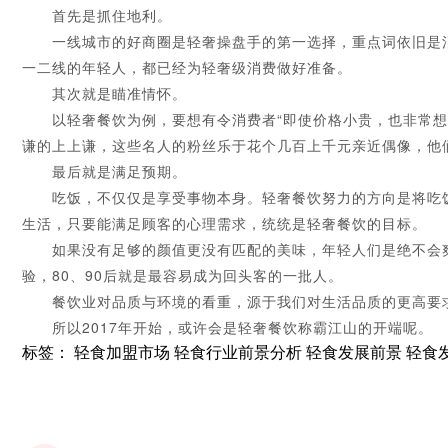
首先是抓住地利。
一线城市的好商圈是轻奢操盘手的第一选择，重点词依旧是消
一二线的年轻人，都已经为轻奢级消费做好准备。
其次就是瞄准情怀。
以轻奢餐饮为例，要想有令消费者“即使价格小贵，也非常想去
谦的上上谦，这些名人的粉丝乐于花个几百上千元亲近偶像，他
最后就是满足预期。
吃饭，不仅仅是享受事物本身。轻奢餐饮努力的方向是将吃饭变
生活，只要能满足顾客的心理需求，统统是轻奢餐饮的目标。
如果没有足够的颜值更没有匹配的美味，年轻人们是绝不会爽
验，80、90后就是最容易成为回头客的一批人。
餐饮业对品质与环境的看重，源于我们对生活品质的更高要求
所以2017年开始，或许会是轻奢餐饮称霸江山的开端呢。
标签：
轻食加盟市场
轻食行业前景分析
轻食发展前景
轻食