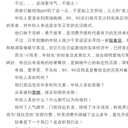
不过。。。必须要洋气，不能土！
商家们敏锐地get到了这一点，于是如上文所说，土土的“老
年轻人更喜欢到商场购物，80、90后们每月至少到实体店消
的美食，对年轻人来说是非常正常的生活模式。
他们敢于尝鲜，勇于拔草，是消费升级时代最有力的支持者们
不过，日常犯懒的年轻人很少千里迢迢去寻找一家
轻食店
，
和格调装修吸引客流，但它们在日益萎缩的实体经济中，已经算
而当“小而美，年轻化”的轻食店发展壮大，就会很明显地引客
碑好、有品位有逼格的轻奢餐饮，是购物中心的标志性店面，堪
有钱、爱享受、手头松，80、90后简直是餐饮业的完美对象
年轻人喜欢时尚？
我们菜品包含许多时尚元素；年轻人喜欢新颖？
从装修到
营销
，保证你闻所未闻；
年轻人喜欢什么？什么都可以为你做到！
猜对了人气蹿升，门前排起长龙，猜错了冷冷清清，杯底养满
得为“我欣赏的”东西付费，毕竟消费升级喊了这么多年，最先升
轻奢是下一个风口？皮皮虾我们走！