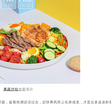
果蔬
沙拉
加盟
项目
题，趁着热潮还没过去，赶快乘风而上化身成龙，才是众多皮皮虾