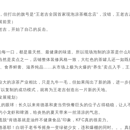
凉茶，但打出的旗号是“王老吉全国首家现泡凉茶概念店”，没错，王老
展前景）
老吉，开始了自己的反击。
每一口，都是最天然、最健康的味道。所以现场泡制的凉茶是什么
然是卖点之一，店铺整体装修风格一致，大红色的茶罐儿还一如既
、食养鲜膏、滋养炖品……从市场上极为火爆的“养生”卖点入手，
大的凉茶产业相比，只是九牛一毛，但如果闯出了新的路，进一步
种可以复制的成功模式，就将为王老吉创造出一片新的天地。
发展规划）
人的眼球：长久以来肯德基和麦当劳快餐巨头的位子占得稳稳，让人
的小龙虾和啤酒，给炎热的夏天带来一丝清凉的气息。
“肯德基就是油炸不健康食品”印象，KFC真的很卖力。
基耶！白胡子老爷爷摇身一变绿裙少女，违和爆棚的同时。。。真