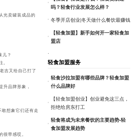
吗？轻食行业发展怎么样？
吉从光卖罐装成品的
冬季开店创业|冬天做什么餐饮最赚钱
【轻食加盟】新手如何开一家轻食加
盟店
·
味儿？
轻食加盟服务
往。
王老吉又给自己打了
轻食沙拉加盟有哪些品牌？轻食加盟
什么品牌好
提升品牌形象，
【轻食加盟创业】创业避免这三点，
拒绝给房东打工
不敢想象它们还有走
轻食将成为未来餐饮的主要趋势-轻
食加盟发展趋势
的很带感哎。