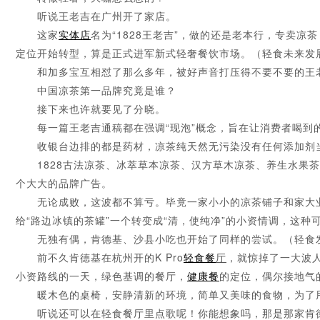
听说王老吉在广州开了家店。
这家
实体店
名为“1828王老吉”，做的还是老本行，专卖
定位开始转型，算是正式进军新式轻奢餐饮市场。（轻食未来发
和加多宝互相怼了那么多年，被好声音打压得不要不要的王
中国凉茶第一品牌究竟是谁？
接下来也许就要见了分晓。
每一篇王老吉通稿都在强调“现泡”概念，旨在让消费者喝到的
收银台边排的都是药材，凉茶纯天然无污染没有任何添加剂当
1828古法凉茶、冰萃草本凉茶、汉方草木凉茶、养生水果茶
个大大的品牌广告。
无论成败，这波都不算亏。毕竟一家小小的凉茶铺子和家大业
给“路边冰镇的茶罐”一个转变成“清，使纯净”的小资情调，这
无独有偶，肯德基、沙县小吃也开始了同样的尝试。（轻食
前不久肯德基在杭州开的K Pro
轻食餐
厅
，就惊掉了一大波
小资路线的一天，绿色基调的餐厅，
健康餐
的定位，偶尔接地气
暖木色的桌椅，安静清新的环境，简单又美味的食物，为了甩脱
听说还可以在轻食餐厅里点歌呢！你能想象吗，那是那家肯德