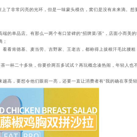
上了非常闪亮的光环，但是一味蒙头模仿，窝们是没有未来滴。想
的单品店。有那么一两个有口皆碑的“招牌菜/茶”，店面小而美的
滴；
。看看肯德基、麦当劳、吉野家、王老吉，都称得上拔根汗毛比腰粗
喜茶一杯二十多块，你要价两百多试试？再玩概念凑热闹，年轻人也
越高，要想令他们眼前一亮，还要一直让消费者有“我的确在享受