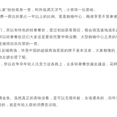
人家”纷纷摇身一变，时尚低调又洋气，小资得一比那啥。
费一两次的要占一半以上的比例。逛逛购物中心，顺便享受不算奢
，所以有特色的轻奢餐饮，度过初始获客期后，都会很迅速地成长
所以轻奢餐饮店们大多还是要依托繁华商业圈、大型购物中心之类的
是难得欣欣向荣的一类。
反哺商场，毕竟中国的超级商场里面的牌子基本没差，大家都懂的
称左膀右臂了呢。
，所以在争夺年轻人注意力这条路上，众多轻奢餐饮越走越远，花
金鱼。虽然真正的美味佳肴，是可以无视年龄，全场通杀的，但毕
级的，就是年轻人群的消费意识啦。