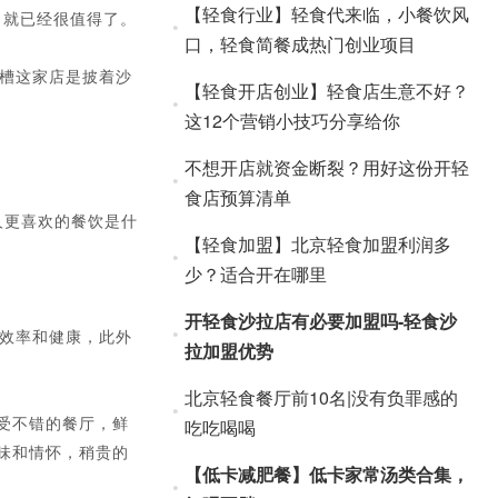
【轻食行业】轻食代来临，小餐饮风
，就已经很值得了。
口，轻食简餐成热门创业项目
槽这家店是披着沙
【轻食开店创业】轻食店生意不好？
这12个营销小技巧分享给你
不想开店就资金断裂？用好这份开轻
食店预算清单
人更喜欢的餐饮是什
【轻食加盟】北京轻食加盟利润多
少？适合开在哪里
开轻食沙拉店有必要加盟吗-轻食沙
注效率和健康，此外
拉加盟优势
北京轻食餐厅前10名|没有负罪感的
受不错的餐厅，鲜
吃吃喝喝
味和情怀，稍贵的
【低卡减肥餐】低卡家常汤类合集，