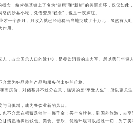
概念，给肯德基镀上了名为“健康”和“新鲜”的美丽光环，仅仅如此
络的沙县小吃，凭借变身“轻食”，也是一夜蹿红。
业才一个多月，月收入就已经稳稳当当地突破了十万元，虽然有人吐
大作用。
人，占全国总人口的近1/3，是餐饮消费的主力军。所以我们年轻
介意为好品质的产品和服务付出好的价格。
和高房价，对储蓄并不过分在意，强调的是“享受人生”，所以更关
度与日俱增，成为餐饮业新的风口。
也不介意在积蓄足够时一掷千金：买个名牌包，到国外旅游，去享
心甘情愿地掏出钱包。美食、音乐、优雅环境可以战胜一切，为了美