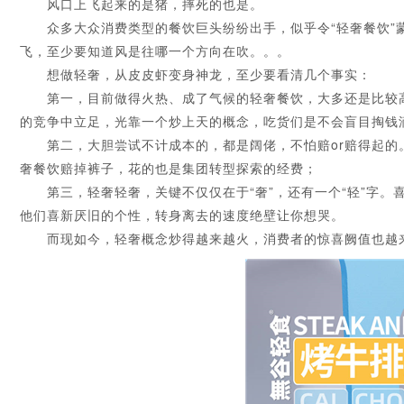
风口上飞起来的是猪，摔死的也是。
众多大众消费类型的餐饮巨头纷纷出手，似乎令“轻奢餐饮”蒙
飞，至少要知道风是往哪一个方向在吹。。。
想做轻奢，从皮皮虾变身神龙，至少要看清几个事实：
第一，目前做得火热、成了气候的轻奢餐饮，大多还是比较高端
的竞争中立足，光靠一个炒上天的概念，吃货们是不会盲目掏钱
第二，大胆尝试不计成本的，都是阔佬，不怕赔or赔得起的
奢餐饮赔掉裤子，花的也是集团转型探索的经费；
第三，轻奢轻奢，关键不仅仅在于“奢”，还有一个“轻”字。
他们喜新厌旧的个性，转身离去的速度绝壁让你想哭。
而现如今，轻奢概念炒得越来越火，消费者的惊喜阙值也越来