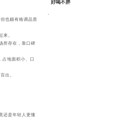
好喝不胖
·
侈但也颇有格调品质
起来。
场所存在，靠口碑
，占地面积小、口
样百出。
竟还是年轻人更懂