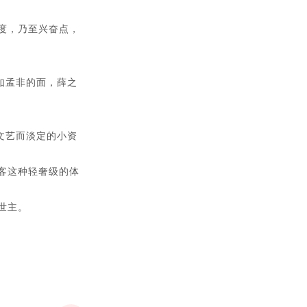
度，乃至兴奋点，
如孟非的面，薛之
文艺而淡定的小资
客这种轻奢级的体
世主。