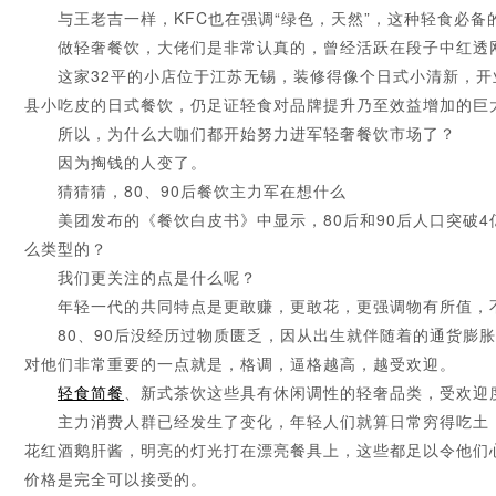
与王老吉一样，KFC也在强调“绿色，天然”，这种轻食必备的
做轻奢餐饮，大佬们是非常认真的，曾经活跃在段子中红透网
这家32平的小店位于江苏无锡，装修得像个日式小清新，开
县小吃皮的日式餐饮，仍足证轻食对品牌提升乃至效益增加的巨
所以，为什么大咖们都开始努力进军轻奢餐饮市场了？
因为掏钱的人变了。
猜猜猜，80、90后餐饮主力军在想什么
美团发布的《餐饮白皮书》中显示，80后和90后人口突破4亿
么类型的？
我们更关注的点是什么呢？
年轻一代的共同特点是更敢赚，更敢花，更强调物有所值，不
80、90后没经历过物质匮乏，因从出生就伴随着的通货膨胀
对他们非常重要的一点就是，格调，逼格越高，越受欢迎。
轻食
简餐
、新式茶饮这些具有休闲调性的轻奢品类，受欢迎
主力消费人群已经发生了变化，年轻人们就算日常穷得吃土，
花红酒鹅肝酱，明亮的灯光打在漂亮餐具上，这些都足以令他们
价格是完全可以接受的。